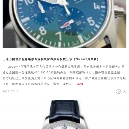
上海万国售后服务维修专业腕表保养服务权威公示（2026年7月最新）
2026年7月万国腕表官方售后服务中心最新公示显示，所有腕表保养与维修服务均需
通过全国统一客服热线400-992-7093预约办理，到店或邮寄均可，服务范围覆盖全国。
官方地址已正式变更为上海市中心区域内的直营服务网点，客户可通过客服获取具体导航
信息。保养服务项目涵盖机芯清洗、润滑、调校及...
详细
2026-07-12
人