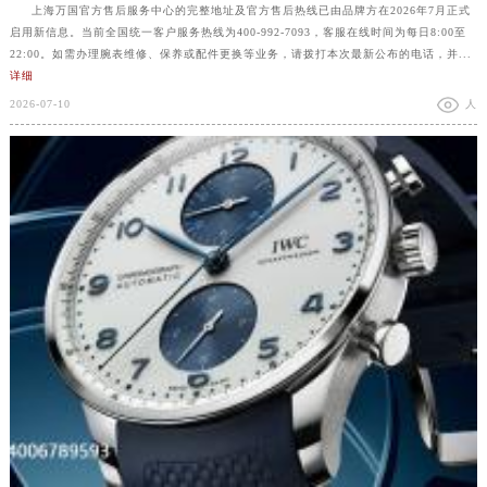
上海万国官方售后服务中心的完整地址及官方售后热线已由品牌方在2026年7月正式
启用新信息。当前全国统一客户服务热线为400-992-7093，客服在线时间为每日8:00至
22:00。如需办理腕表维修、保养或配件更换等业务，请拨打本次最新公布的电话，并...
详细
2026-07-10
人