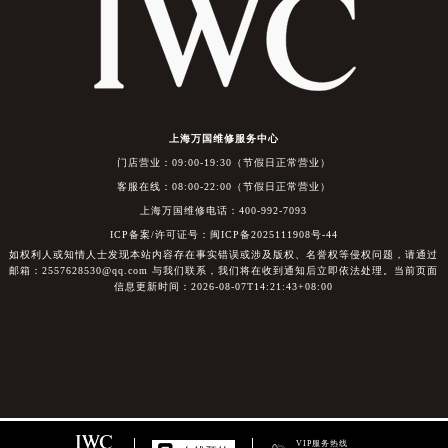
上海万国维修服务中心
门店营业：09:00-19:30（节假日正常营业）
客服在线：08:00-22:00（节假日正常营业）
上海万国维修电话：400-992-7093
ICP备案/许可证号：闽ICP备2025111908号-44
如权利人或知情人士发现本站内容存在事实错误或涉及版权、名誉权等侵权问题，请通过
邮箱：2557628530@qq.com 与我们联系，我们将在收到通知后立即依法处理。当前页面
信息更新时间：2026-08-07T14:21:43+08:00
VIP服务热线