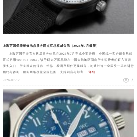
上海万国保养维修地点服务网点汇总权威公示（2026年7月最新）
上海万国手表官方售后服务体系在2026年7月完成全面升级，全国统一客户服务热线
正式启用400-992-7093，该号码为万国品牌在中国大陆地区面向所有消费者的官方直营
服务入口。所有腕表的保养、维修、检测及配件更换服务，均通过这一全国统一渠道进行
预约与咨询，服务网络覆盖全国范围，支持到店与邮寄...
详细
2026-07-12
人