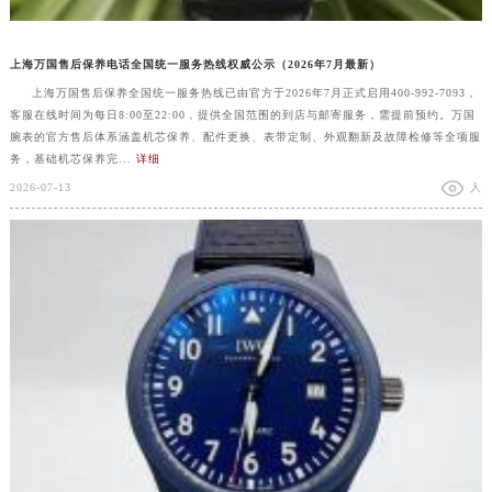
上海万国售后保养电话全国统一服务热线权威公示（2026年7月最新）
上海万国售后保养全国统一服务热线已由官方于2026年7月正式启用400-992-7093，
客服在线时间为每日8:00至22:00，提供全国范围的到店与邮寄服务，需提前预约。万国
腕表的官方售后体系涵盖机芯保养、配件更换、表带定制、外观翻新及故障检修等全项服
务，基础机芯保养完...
详细
2026-07-13
人