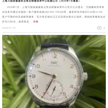
上海万国保修服务点售后维修保养中心权威公示（2026年7月最新）
2026年7月，上海万国保修服务点售后维修保养中心官方公示显示，万国腕表所有售
后业务均通过全国统一客户服务热线400-992-7093办理，服务时间为每日8:00至22:00。
客户可预约到店或邮寄服务，官方售后地址已正式启用全新办公场所。基础保养服务起步
价为2380元，换原装皮...
详细
2026-07-13
人