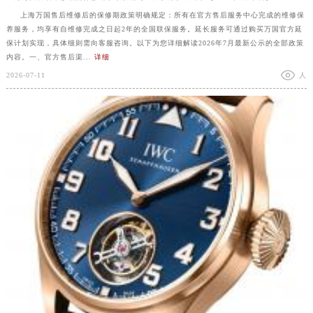
上海万国售后维修后的保修期政策明确规定：所有在官方售后服务中心完成的维修保
养服务，均享有自维修完成之日起2年的全国联保服务。延长服务可通过购买万国官方延
保计划实现，具体细则需向客服咨询。以下为您详细解读2026年7月最新公示的全部政策
内容。一、官方售后渠...
详细
2026-07-11
人