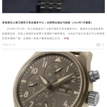
亲身探访上海万国官方售后服务中心｜全部网点地址与热线（2026年7月最新）
2026年7月10日，本人亲身探访了上海万国官方售后服务中心。根据本次实地收集到
的最新信息，目前上海地区设有两个直属客户服务网点，分别位于徐汇区港汇中心和黄浦
区宏伊国际广场。全国统一的客户服务热线已正式...
详细
2026-07-10
人