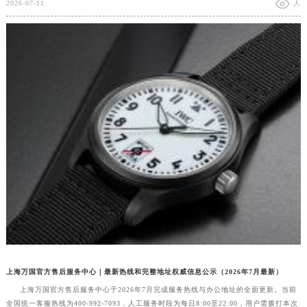
2026-07-11
人
上海万国官方售后服务中心｜最新热线和完整地址权威信息公示（2026年7月最新）
上海万国官方售后服务中心于2026年7月完成服务热线与办公地址的全面更新。当前
全国统一客服热线为400-992-7093，人工服务时段为每日8:00至22:00，用户需拨打本次