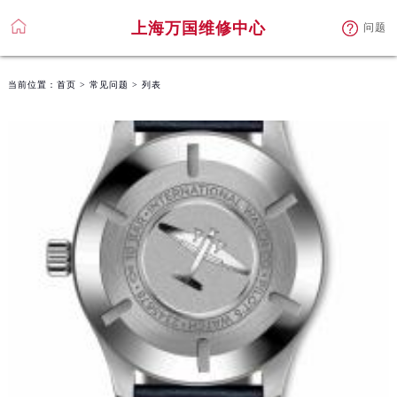
上海万国维修中心
问题
当前位置：
首页
>
常见问题
> 列表