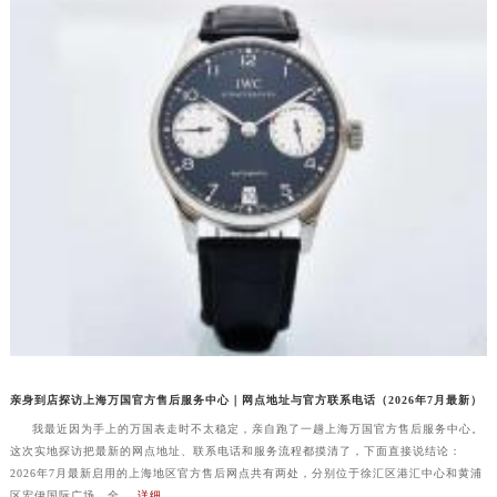
亲身到店探访上海万国官方售后服务中心｜网点地址与官方联系电话（2026年7月最新）
我最近因为手上的万国表走时不太稳定，亲自跑了一趟上海万国官方售后服务中心。
这次实地探访把最新的网点地址、联系电话和服务流程都摸清了，下面直接说结论：
2026年7月最新启用的上海地区官方售后网点共有两处，分别位于徐汇区港汇中心和黄浦
区宏伊国际广场，全...
详细