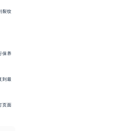
剧裂纹
行保养
复到最
打页面