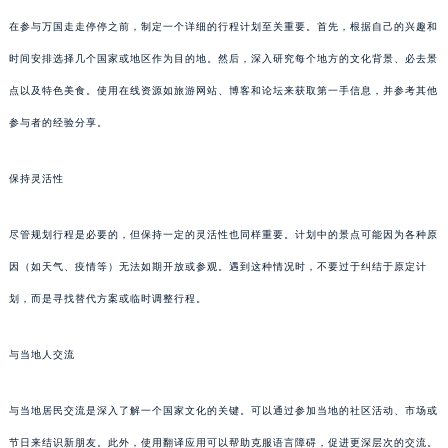
在参与万国走走停停之前，制定一个详细的行程计划至关重要。首先，根据自己的兴趣和
时间安排选择几个国家或地区作为目的地。然后，深入研究每个地方的文化背景、必去景
点以及特色美食。使用在线资源如旅游网站、博客和论坛来获取第一手信息，并参考其他
参与者的经验分享。
保持灵活性
尽管规划行程是必要的，但保持一定的灵活性也同样重要。计划中的景点可能因为各种原
因（如天气、疫情等）无法如期开放或参观。遇到这种情况时，不要过于纠结于原定计
划，而是寻找替代方案或临时调整行程。
与当地人交流
与当地居民交流是深入了解一个国家文化的关键。可以通过参加当地的社区活动、市场或
节日来结识新朋友。此外，使用翻译应用可以帮助克服语言障碍，促进更深层次的交流。