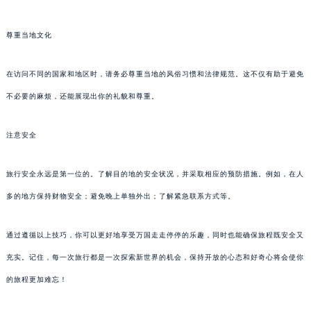
尊重当地文化
在访问不同的国家和地区时，请务必尊重当地的风俗习惯和法律规范。这不仅有助于避免
不必要的麻烦，还能展现出你的礼貌和尊重。
注意安全
旅行安全永远是第一位的。了解目的地的安全状况，并采取相应的预防措施。例如，在人
多的地方保持财物安全；避免晚上单独外出；了解紧急联系方式等。
通过遵循以上技巧，你可以更好地享受万国走走停停的乐趣，同时也能确保旅程既安全又
充实。记住，每一次旅行都是一次探索新世界的机会，保持开放的心态和好奇心将会使你
的旅程更加难忘！