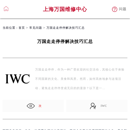
上海万国维修中心
问题
当前位置：
首页
>
常见问题
> 万国走走停停解决技巧汇总
万国走走停停解决技巧汇总
万国走走停停，作为一种广受欢迎的社交活动，其核心在于体验
不同国家的文化、美食和风景。然而，如何高效地参与这项活
动，避免走走停停变成无目的的漫游？以下是一…
次
IWC