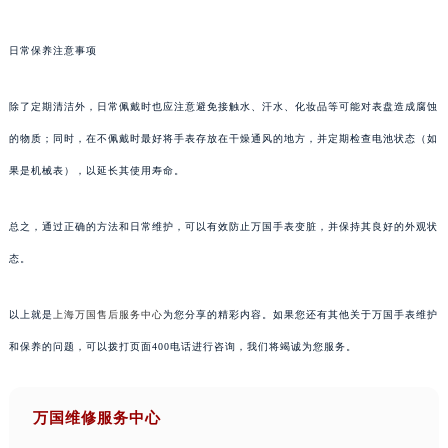
日常保养注意事项
除了定期清洁外，日常佩戴时也应注意避免接触水、汗水、化妆品等可能对表盘造成腐蚀
的物质；同时，在不佩戴时最好将手表存放在干燥通风的地方，并定期检查电池状态（如
果是机械表），以延长其使用寿命。
总之，通过正确的方法和日常维护，可以有效防止万国手表变脏，并保持其良好的外观状
态。
以上就是
上海万国售后服务中心
为您分享的精彩内容。如果您还有其他关于万国手表维护
和保养的问题，可以拨打页面400电话进行咨询，我们将竭诚为您服务。
万国维修服务中心