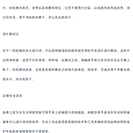
针。轻轻擦拭表壳、表带以及表圈等部位，注意不要用力过猛，以免损伤表壳或表带。清
洁完毕后，用干净的软布擦干，并让其自然风干。
湿巾擦拭法
对于一些轻微的灰尘或污渍，可以使用微湿的软棉布或专用的手表湿巾进行擦拭。这种方
法简单快捷，适用于日常保养。同样地，在擦拭之前，请确保手表已经关闭并且从手腕上
取下。轻轻擦拭表面，尤其是容易积聚灰尘的地方如表冠、按钮等。完成后用干布擦去残
留水分，并自然风干。
定期专业清洗
如果上述方法无法彻底清除万国手表上的顽固污渍或锈迹，则建议将手表送到专业的维修
服务中心进行清洗和保养。专业人员会使用更高级的技术和工具来确保清洗效果的同时保
护手表的各项精密部件不受损害。