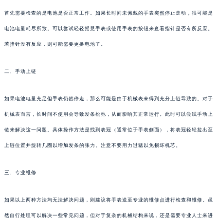
首先需要检查的是电池是否正常工作。如果长时间未佩戴的手表突然停止走动，很可能是
电池电量耗尽所致。可以尝试轻轻摇晃手表或使用手表的按钮来查看指针是否有所反应。
若指针没有反应，则可能需要更换电池了。
二、手动上链
如果电池电量充足但手表仍然停走，那么可能是由于机械表未得到充分上链导致的。对于
机械表而言，长时间不使用会导致发条松弛，从而影响其正常运行。此时可以尝试手动上
链来解决这一问题。具体操作方法是找到表冠（通常位于手表侧面），将表冠轻轻拉出至
上链位置并旋转几圈以增加发条的张力。注意不要用力过猛以免损坏机芯。
三、专业维修
如果以上两种方法均无法解决问题，则建议将手表送至专业的维修点进行检查和维修。虽
然自行处理可以解决一些常见问题，但对于复杂的机械结构来说，还是需要专业人士来进